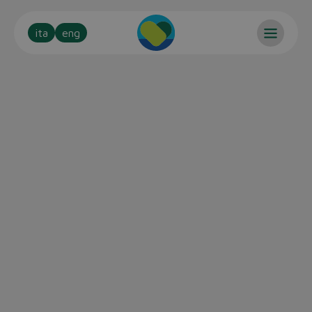
ita
eng