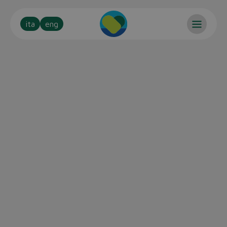
ita
eng